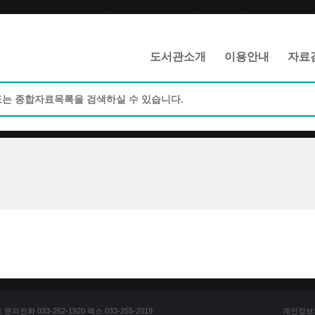
메인메뉴 바로가기
본문 바로가기
도서관소개
이용안내
자료
전화 033-262-1920 팩스 033-255-2019
개인정보