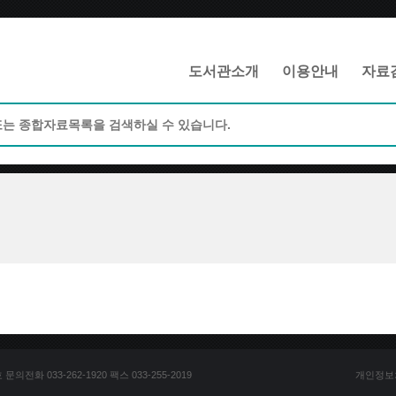
메인메뉴 바로가기
본문 바로가기
도서관소개
이용안내
자료
전화 033-262-1920 팩스 033-255-2019
개인정보