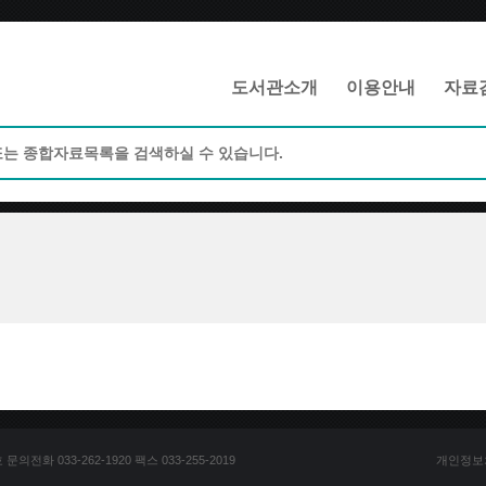
메인메뉴 바로가기
본문 바로가기
도서관소개
이용안내
자료
전화 033-262-1920 팩스 033-255-2019
개인정보