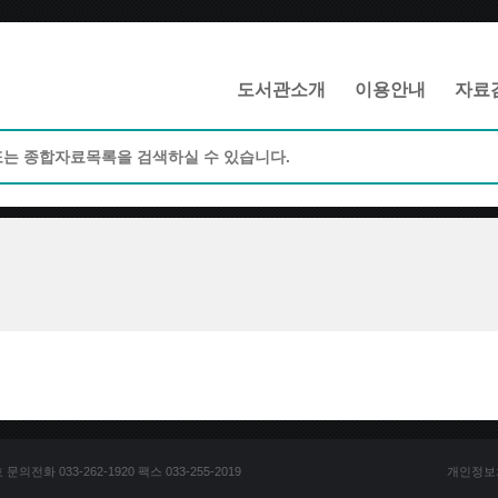
메인메뉴 바로가기
본문 바로가기
도서관소개
이용안내
자료
전화 033-262-1920 팩스 033-255-2019
개인정보