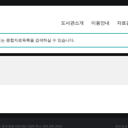
메인메뉴 바로가기
본문 바로가기
도서관소개
이용안내
자료
전화 033-262-1920 팩스 033-255-2019
개인정보