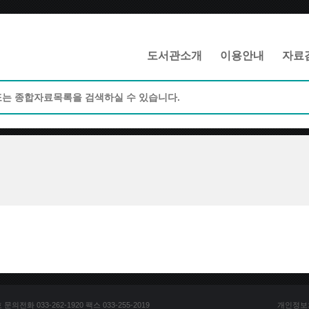
메인메뉴 바로가기
본문 바로가기
도서관소개
이용안내
자료
전화 033-262-1920 팩스 033-255-2019
개인정보