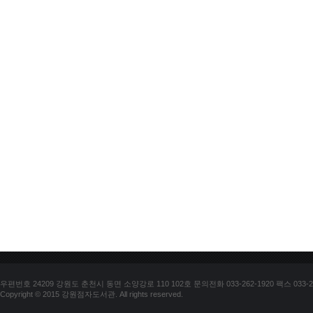
우편번호 24209 강원도 춘천시 동면 소양강로 110 102호 문의전화 033-262-1920 팩스 033-25
Copyright © 2015 강원점자도서관. All rights reserved.