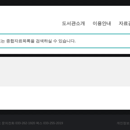
메인메뉴 바로가기
본문 바로가기
도서관소개
이용안내
자료
전화 033-262-1920 팩스 033-255-2019
개인정보