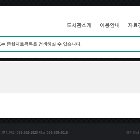
메인메뉴 바로가기
본문 바로가기
도서관소개
이용안내
자료
전화 033-262-1920 팩스 033-255-2019
개인정보