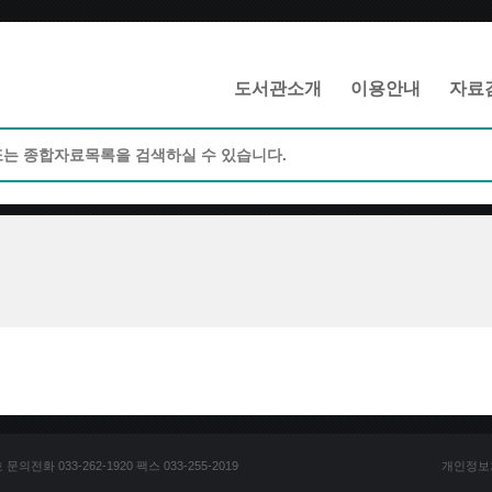
메인메뉴 바로가기
본문 바로가기
도서관소개
이용안내
자료
전화 033-262-1920 팩스 033-255-2019
개인정보