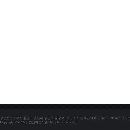
우편번호 24209 강원도 춘천시 동면 소양강로 110 102호 문의전화 033-262-1920 팩스 033-25
Copyright © 2015 강원점자도서관. All rights reserved.