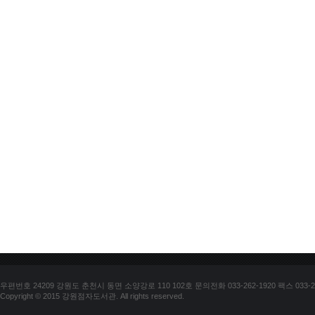
우편번호 24209 강원도 춘천시 동면 소양강로 110 102호 문의전화 033-262-1920 팩스 033-25
Copyright © 2015 강원점자도서관. All rights reserved.