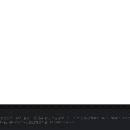
우편번호 24209 강원도 춘천시 동면 소양강로 110 102호 문의전화 033-262-1920 팩스 033-25
Copyright © 2015 강원점자도서관. All rights reserved.