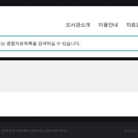
메인메뉴 바로가기
본문 바로가기
도서관소개
이용안내
자료
전화 033-262-1920 팩스 033-255-2019
개인정보