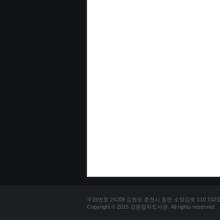
우편번호 24209 강원도 춘천시 동면 소양강로 110 102호 문의
Copyright © 2015 강원점자도서관. All rights reserved.