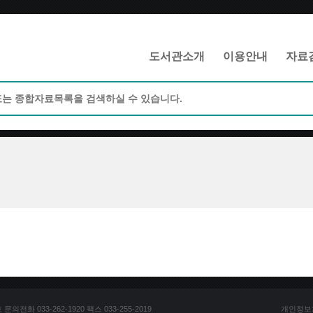
메인메뉴 바로가기
본문 바로가기
도서관소개
이용안내
자료
전화 033-262-1920 팩스 033-255-2019
개인정보