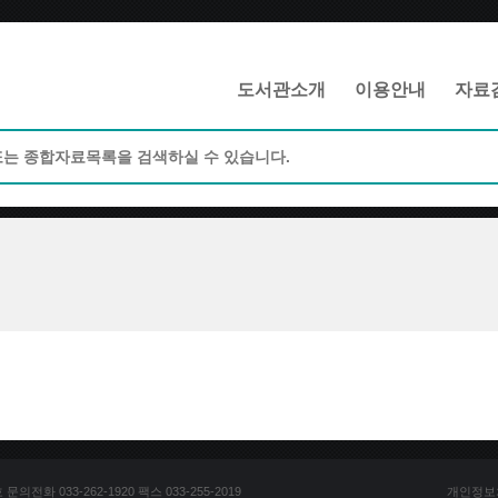
메인메뉴 바로가기
본문 바로가기
도서관소개
이용안내
자료
전화 033-262-1920 팩스 033-255-2019
개인정보