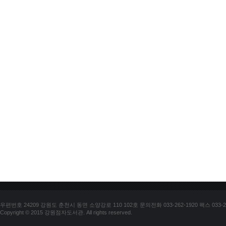
우편번호 24209 강원도 춘천시 동면 소양강로 110 102호 문의전화 033-262-1920 팩스 033-25
Copyright © 2015 강원점자도서관. All rights reserved.