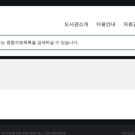
메인메뉴 바로가기
본문 바로가기
도서관소개
이용안내
자료
전화 033-262-1920 팩스 033-255-2019
개인정보