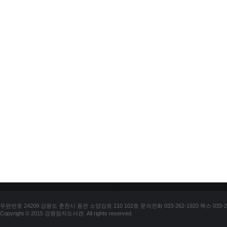
우편번호 24209 강원도 춘천시 동면 소양강로 110 102호 문의전화 033-262-1920 팩스 033-25
Copyright © 2015 강원점자도서관. All rights reserved.