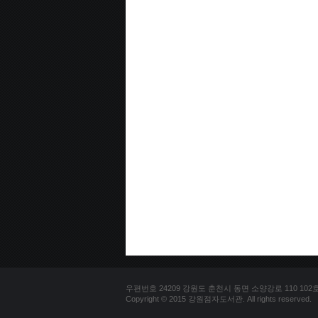
우편번호 24209 강원도 춘천시 동면 소양강로 110 102호 문의
Copyright © 2015 강원점자도서관. All rights reserved.