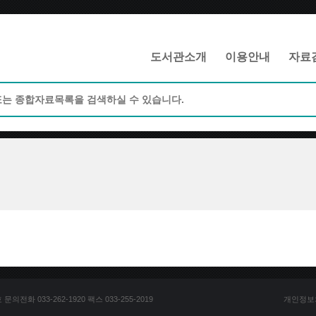
메인메뉴 바로가기
본문 바로가기
도서관소개
이용안내
자료
전화 033-262-1920 팩스 033-255-2019
개인정보