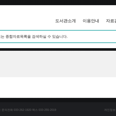
메인메뉴 바로가기
본문 바로가기
도서관소개
이용안내
자료
전화 033-262-1920 팩스 033-255-2019
개인정보