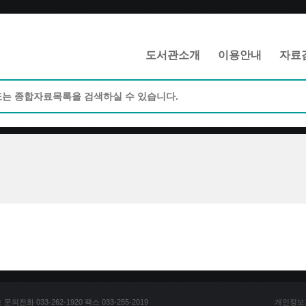
메인메뉴 바로가기
본문 바로가기
도서관소개
이용안내
자료
전화 033-262-1920 팩스 033-255-2019
개인정보