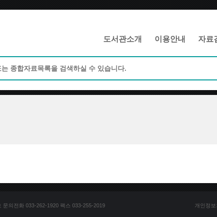
메인메뉴 바로가기
본문 바로가기
도서관소개
이용안내
자료
전화 033-262-1920 팩스 033-255-2019
개인정보