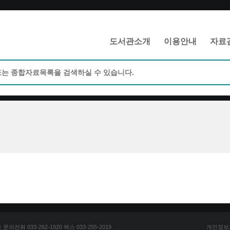
메인메뉴 바로가기
본문 바로가기
도서관소개
이용안내
자료
전화 033-262-1920 팩스 033-255-2019
개인정보