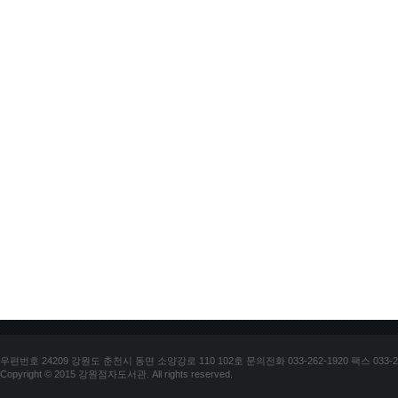
우편번호 24209 강원도 춘천시 동면 소양강로 110 102호 문의전화 033-262-1920 팩스 033-25
Copyright © 2015 강원점자도서관. All rights reserved.