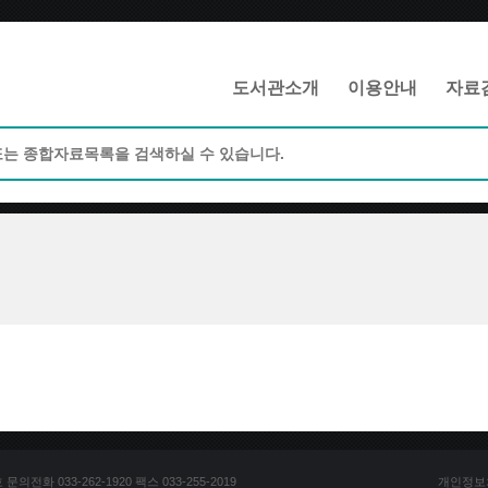
메인메뉴 바로가기
본문 바로가기
도서관소개
이용안내
자료
전화 033-262-1920 팩스 033-255-2019
개인정보