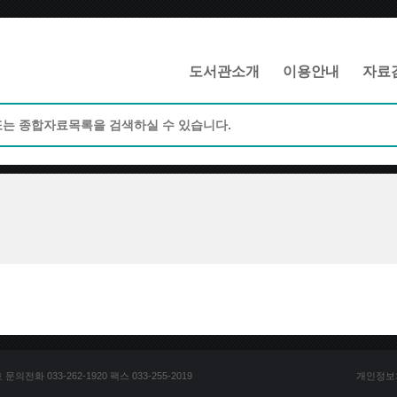
메인메뉴 바로가기
본문 바로가기
도서관소개
이용안내
자료
전화 033-262-1920 팩스 033-255-2019
개인정보