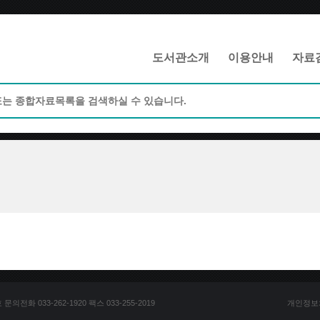
메인메뉴 바로가기
본문 바로가기
도서관소개
이용안내
자료
전화 033-262-1920 팩스 033-255-2019
개인정보