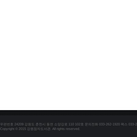
우편번호 24209 강원도 춘천시 동면 소양강로 110 102호 문의전화 033-262-1920 팩스 033-25
Copyright © 2015 강원점자도서관. All rights reserved.