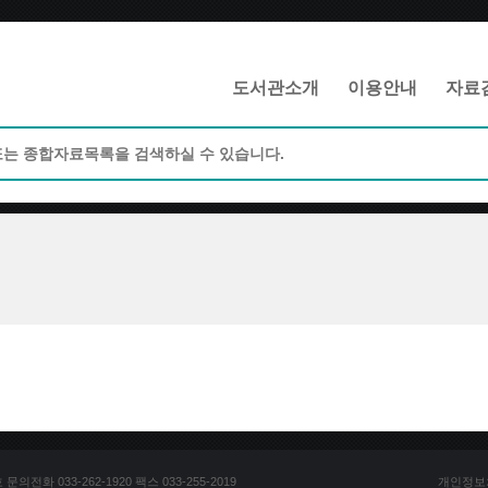
메인메뉴 바로가기
본문 바로가기
도서관소개
이용안내
자료
전화 033-262-1920 팩스 033-255-2019
개인정보