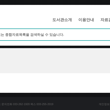
메인메뉴 바로가기
본문 바로가기
도서관소개
이용안내
자료
전화 033-262-1920 팩스 033-255-2019
개인정보