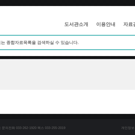
메인메뉴 바로가기
본문 바로가기
도서관소개
이용안내
자료
전화 033-262-1920 팩스 033-255-2019
개인정보