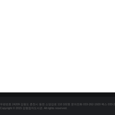
우편번호 24209 강원도 춘천시 동면 소양강로 110 102호 문의전화 033-262-1920 팩스 033-25
Copyright © 2015 강원점자도서관. All rights reserved.