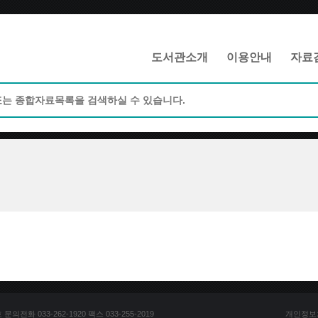
메인메뉴 바로가기
본문 바로가기
도서관소개
이용안내
자료
전화 033-262-1920 팩스 033-255-2019
개인정보