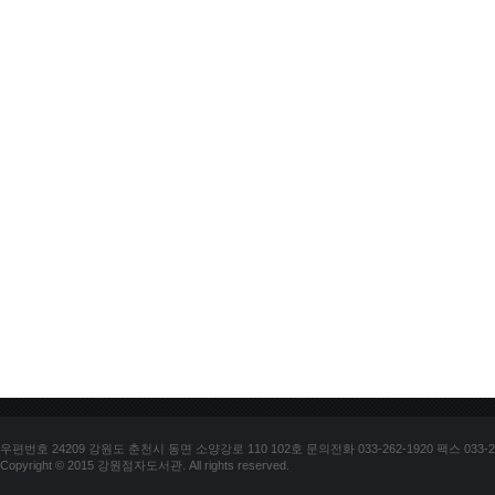
우편번호 24209 강원도 춘천시 동면 소양강로 110 102호 문의전화 033-262-1920 팩스 033-25
Copyright © 2015 강원점자도서관. All rights reserved.