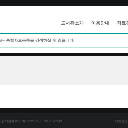
메인메뉴 바로가기
본문 바로가기
도서관소개
이용안내
자료
전화 033-262-1920 팩스 033-255-2019
개인정보