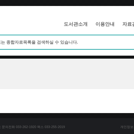
메인메뉴 바로가기
본문 바로가기
도서관소개
이용안내
자료
전화 033-262-1920 팩스 033-255-2019
개인정보