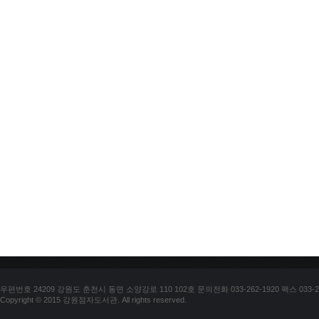
우편번호 24209 강원도 춘천시 동면 소양강로 110 102호 문의전화 033-262-1920 팩스 033-25
Copyright © 2015 강원점자도서관. All rights reserved.