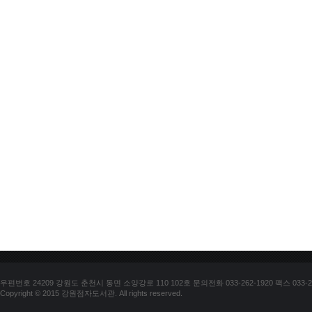
우편번호 24209 강원도 춘천시 동면 소양강로 110 102호 문의전화 033-262-1920 팩스 033-25
Copyright © 2015 강원점자도서관. All rights reserved.