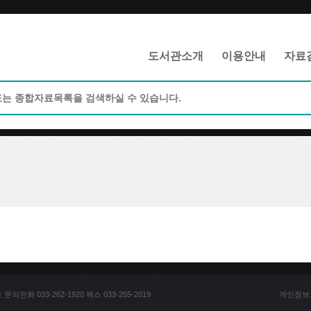
메인메뉴 바로가기
본문 바로가기
도서관소개
이용안내
자료
전화 033-262-1920 팩스 033-255-2019
개인정보