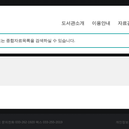
메인메뉴 바로가기
본문 바로가기
도서관소개
이용안내
자료
전화 033-262-1920 팩스 033-255-2019
개인정보