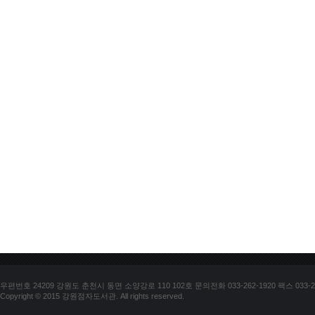
우편번호 24209 강원도 춘천시 동면 소양강로 110 102호 문의전화 033-262-1920 팩스 033-25
Copyright © 2015 강원점자도서관. All rights reserved.