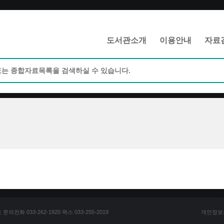
메인메뉴 바로가기
본문 바로가기
도서관소개
이용안내
자료
전화 033-262-1920 팩스 033-255-2019
개인정보