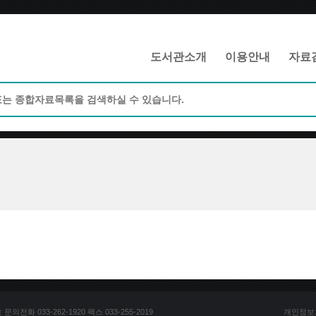
메인메뉴 바로가기
본문 바로가기
도서관소개
이용안내
자료
전화 033-262-1920 팩스 033-255-2019
개인정보