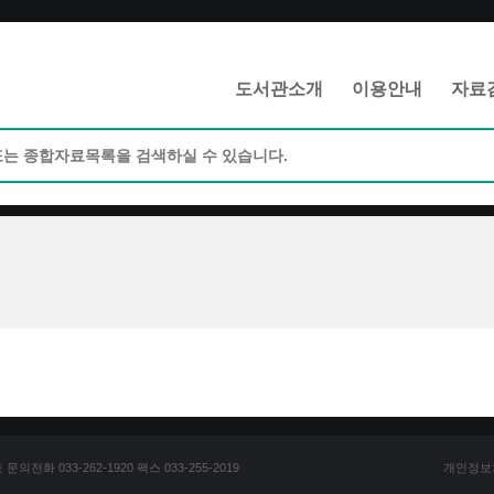
메인메뉴 바로가기
본문 바로가기
도서관소개
이용안내
자료
전화 033-262-1920 팩스 033-255-2019
개인정보