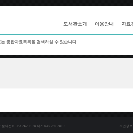
메인메뉴 바로가기
본문 바로가기
도서관소개
이용안내
자료
전화 033-262-1920 팩스 033-255-2019
개인정보