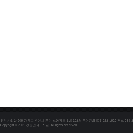
우편번호 24209 강원도 춘천시 동면 소양강로 110 102호 문의전화 033-262-1920 팩스 033-25
Copyright © 2015 강원점자도서관. All rights reserved.