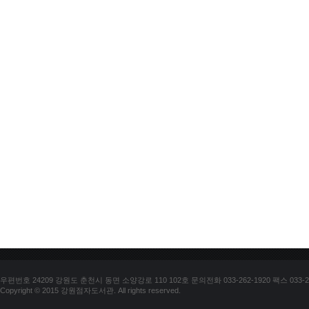
우편번호 24209 강원도 춘천시 동면 소양강로 110 102호 문의전화 033-262-1920 팩스 033-25
Copyright © 2015 강원점자도서관. All rights reserved.